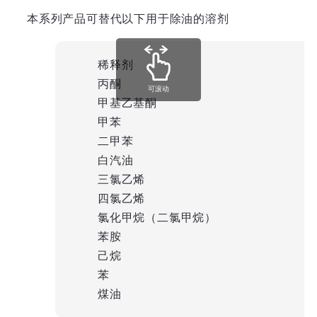
本系列产品可替代以下用于除油的溶剂
稀释剂
丙酮
可滚动
甲基乙基酮
甲苯
二甲苯
白汽油
三氯乙烯
四氯乙烯
氯化甲烷（二氯甲烷）
苯胺
己烷
苯
煤油